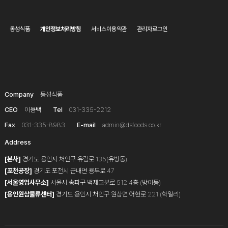
동성식품
개인정보처리방침
서비스이용약관
관리자로그인
Company
동성식품
CEO
이용택
Tel
031-335-2212
Fax
031-335-8983
E-mail
admin@dsfoods.co.kr
Address
[본사]
경기도 용인시 처인구 유림로 135(유방동)
[포천공장]
경기도 포천시 군내면 용두로 47
[서울영업사무소]
서울시 송파구 백제고분로 512 4층 (방이동)
[용인원삼물류센터]
경기도 용인시 처인구 원삼면 어현로 221 (학일리)